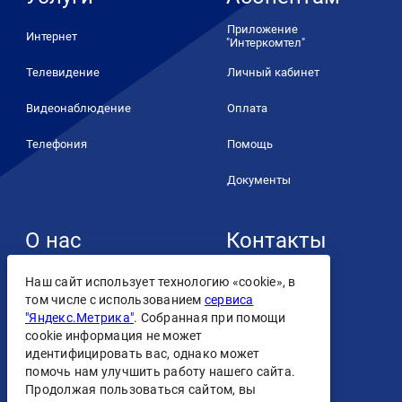
Приложение
Интернет
"Интеркомтел"
Телевидение
Личный кабинет
Видеонаблюдение
Оплата
Телефония
Помощь
Документы
О нас
Контакты
+7 (4932) 93-93-93
О компании
Наш сайт использует технологию «cookie», в
том числе с использованием
сервиса
Контакты
"Яндекс.Метрика"
. Собранная при помощи
cookie информация не может
Лицензии
идентифицировать вас, однако может
помочь нам улучшить работу нашего сайта.
Персональные данные
Продолжая пользоваться сайтом, вы
Скачать